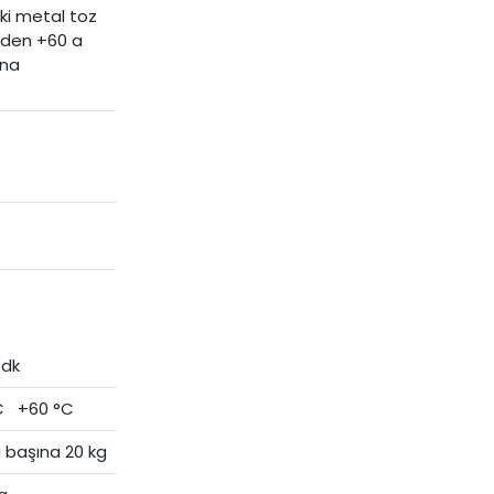
iki metal toz
 den +60 a
ına
/dk
C +60 °C
 başına 20 kg