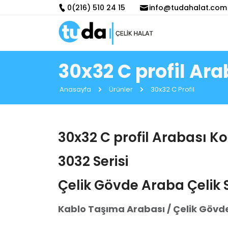
0(216) 510 24 15
info@tudahalat.com
30x32 C profil Ar
Anasayfa
Ürünler
30x32 C Profil
30x32 C profil Arabası K
3032 Serisi
Çelik Gövde Araba Çelik
Kablo Taşıma Arabası / Çelik Gövde