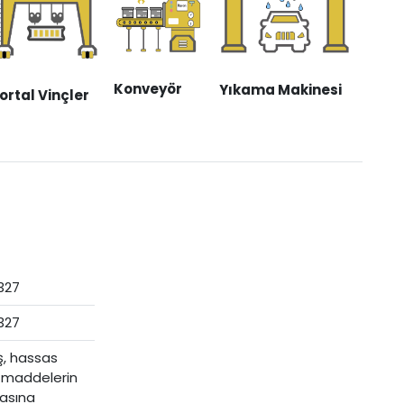
Konveyör
Yıkama Makinesi
ortal Vinçler
0327
0327
iş, hassas
ı maddelerin
asına