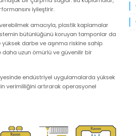
yumuşak bir çarpma sağlar. Bu kaplamalar,
rmansını iyileştirir.
nıt verebilmek amacıyla, plastik kaplamalar
sistemin bütünlüğünü koruyan tamponlar da
kle yüksek darbe ve aşınma riskine sahip
 daha uzun ömürlü ve güvenilir bir
sayesinde endüstriyel uygulamalarda yüksek
n verimliliğini artırarak operasyonel