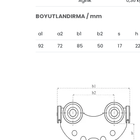
Ağırlık
0,36 k
BOYUTLANDIRMA / mm
a1
a2
b1
b2
s
h
92
72
85
50
17
2