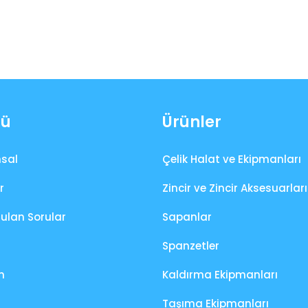
ü
Ürünler
sal
Çelik Halat ve Ekipmanları
r
Zincir ve Zincir Aksesuarları
rulan Sorular
Sapanlar
Spanzetler
m
Kaldırma Ekipmanları
Taşıma Ekipmanları