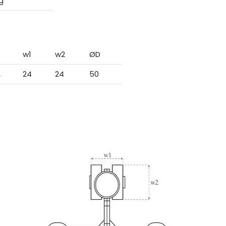
g
w1
w2
ØD
2
24
24
50