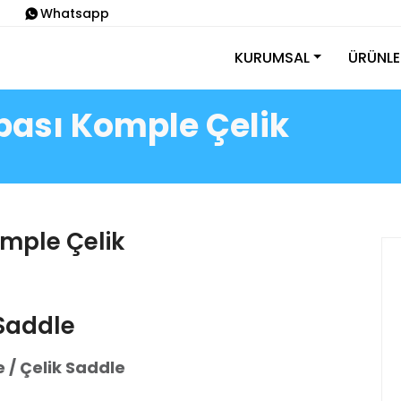
Whatsapp
KURUMSAL
ÜRÜNLE
abası Komple Çelik
omple Çelik
 Saddle
 / Çelik Saddle