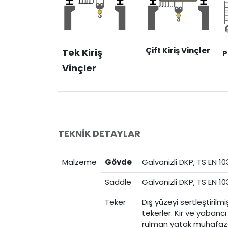
Çift Kiriş Vinçler
Tek Kiriş
P
Vinçler
TEKNİK DETAYLAR
Malzeme
Gövde
Galvanizli DKP, TS EN 1
Saddle
Galvanizli DKP, TS EN 1
Teker
Dış yüzeyi sertleştirilm
tekerler. Kir ve yabanc
rulman yatak muhafaz