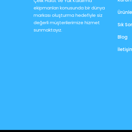
Çelik Halat ve Yük Kaldırma
ekipmanları konusunda bir dünya
Ürünle
markası oluşturma hedefiyle siz
değerli müşterilerimize hizmet
Sık So
sunmaktayız.
Blog
İletişi