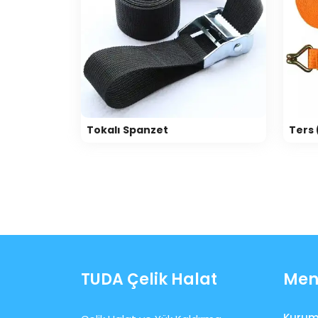
Tokalı Spanzet
Ters
TUDA Çelik Halat
Men
Kurum