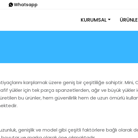
Whatsapp
KURUMSAL
ÜRÜNLE
tiyaçlarını karşılamak üzere geniş bir çeşitliliğe sahiptir. Min
if yükler için tek parça spanzetlerden, ağır ve büyük yükler iç
etilen bu ürünler, hem güvenilirlik hem de uzun ömürlü kullanım
ektedir.
zunluk, genişlik ve model gibi çeşitli faktörlere bağlı olarak değ
er, boyutar ve marka olarak öne çıkmaktadır.