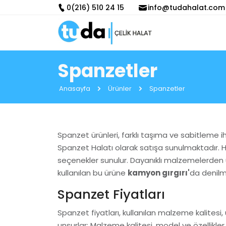
0(216) 510 24 15
info@tudahalat.com
Spanzetler
Anasayfa
Ürünler
Spanzetler
Spanzet ürünleri, farklı taşıma ve sabitleme ih
Spanzet Halatı olarak satışa sunulmaktadır. Haf
seçenekler sunulur. Dayanıklı malzemelerden ür
kullanılan bu ürüne
kamyon gırgırı'
da denilm
Spanzet Fiyatları
Spanzet fiyatları, kullanılan malzeme kalitesi, u
unsurlar: Malzeme kalitesi, model ve özellikl