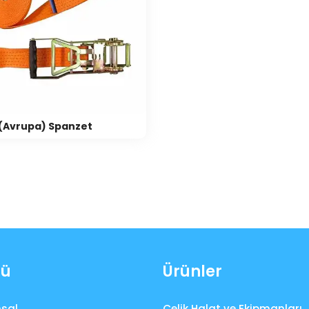
 (Avrupa) Spanzet
ü
Ürünler
sal
Çelik Halat ve Ekipmanları