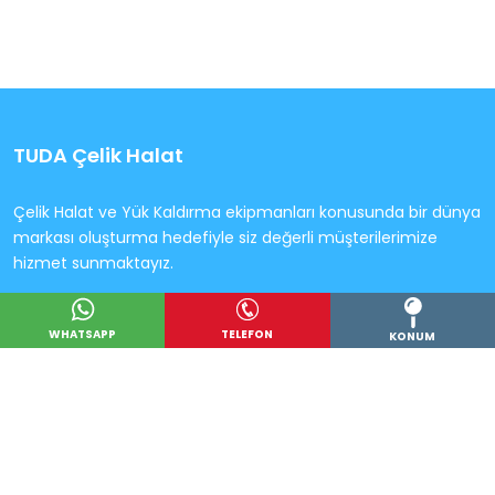
TUDA Çelik Halat
Çelik Halat ve Yük Kaldırma ekipmanları konusunda bir dünya
markası oluşturma hedefiyle siz değerli müşterilerimize
hizmet sunmaktayız.
İletişim
WHATSAPP
TELEFON
KONUM
info@tudahalat.com
0(216) 510 24 15