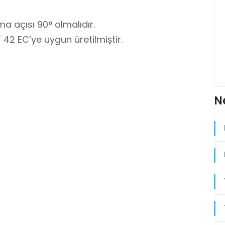
a açısı 90° olmalıdır.
2 EC’ye uygun üretilmiștir.
N