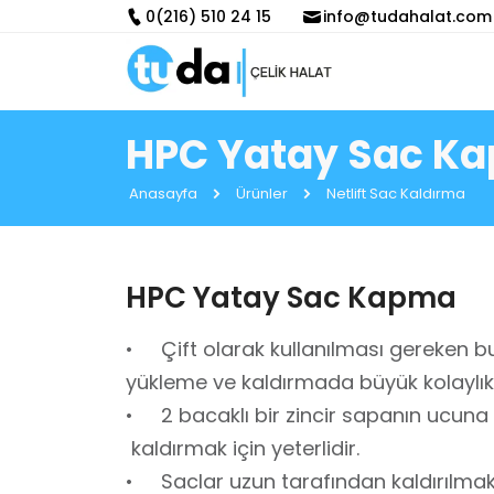
0(216) 510 24 15
info@tudahalat.com
HPC Yatay Sac K
Anasayfa
Ürünler
Netlift Sac Kaldırma
HPC Yatay Sac Kapma
• Çift olarak kullanılması gereken bu
yükleme ve kaldırmada büyük kolaylık
• 2 bacaklı bir zincir sapanın ucuna 
kaldırmak için yeterlidir.
• Saclar uzun tarafından kaldırılmak 