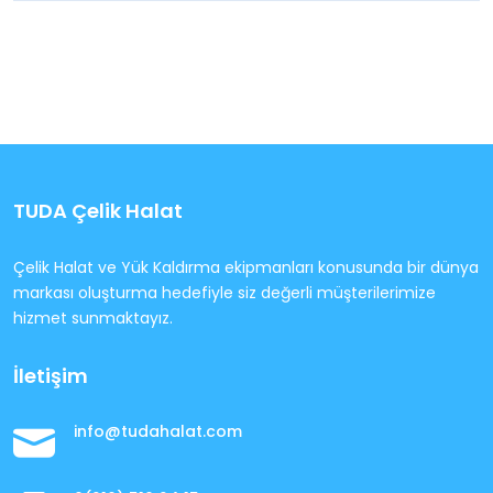
TUDA Çelik Halat
Çelik Halat ve Yük Kaldırma ekipmanları konusunda bir dünya
markası oluşturma hedefiyle siz değerli müşterilerimize
hizmet sunmaktayız.
İletişim
info@tudahalat.com