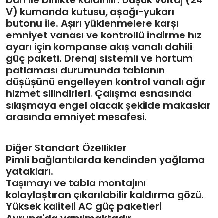
barı ile birlikte kaldırılır. Düșük voltaj (24
V) kumanda kutusu, așağı-yukarı
butonu ile. Așırı yüklenmelere karșı
emniyet vanası ve kontrollü indirme hız
ayarı için kompanse akıș vanalı dahili
güç paketi. Drenaj sistemli ve hortum
patlaması durumunda tablanın
düșüșünü engelleyen kontrol vanalı ağır
hizmet silindirleri. Çalıșma esnasında
sıkıșmaya engel olacak șekilde makaslar
arasında emniyet mesafesi.
Diğer Standart Özellikler
Pimli bağlantılarda kendinden yağlama
yatakları.
Tașımayı ve tabla montajını
kolaylaștıran çıkarılabilir kaldırma gözü.
Yüksek kaliteli AC güç paketleri